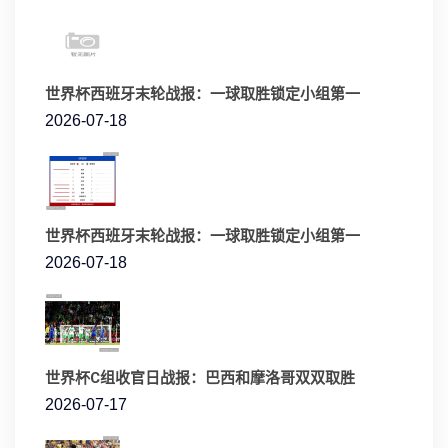
世界杯西班牙末轮战报：一球取胜锁定小组第一
2026-07-18
世界杯西班牙末轮战报：一球取胜锁定小组第一
2026-07-18
世界杯C组收官日战报：巴西和摩洛哥双双取胜
2026-07-17