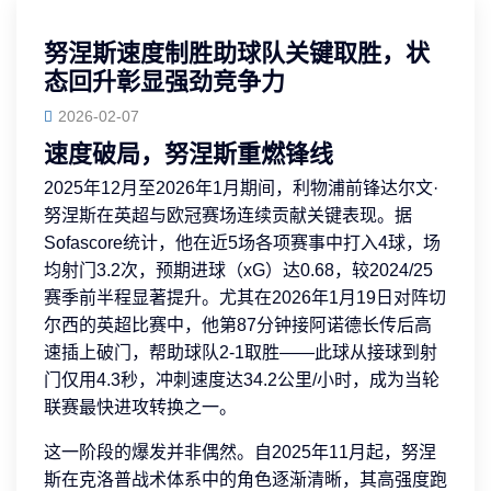
努涅斯速度制胜助球队关键取胜，状
态回升彰显强劲竞争力
2026-02-07
速度破局，努涅斯重燃锋线
2025年12月至2026年1月期间，利物浦前锋达尔文·
努涅斯在英超与欧冠赛场连续贡献关键表现。据
Sofascore统计，他在近5场各项赛事中打入4球，场
均射门3.2次，预期进球（xG）达0.68，较2024/25
赛季前半程显著提升。尤其在2026年1月19日对阵切
尔西的英超比赛中，他第87分钟接阿诺德长传后高
速插上破门，帮助球队2-1取胜——此球从接球到射
门仅用4.3秒，冲刺速度达34.2公里/小时，成为当轮
联赛最快进攻转换之一。
这一阶段的爆发并非偶然。自2025年11月起，努涅
斯在克洛普战术体系中的角色逐渐清晰，其高强度跑