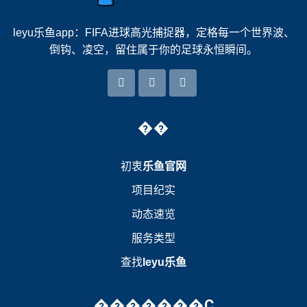
leyu乐鱼app：FIFA进球高光捕捉器，定格每一个世界波、
倒钩、凌空，留住属于你的足球永恒瞬间。
��
初衷
乐鱼官网
项目纪实
动态速览
服务类型
查找
leyu乐鱼
�������C