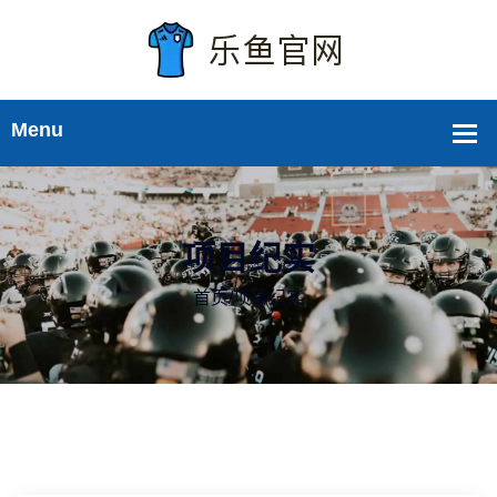
项目纪实
首页
/
项目纪实