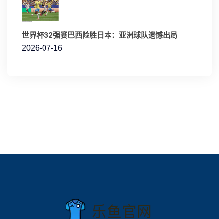
世界杯32强赛巴西险胜日本：亚洲球队遗憾出局
2026-07-16