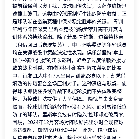
被前锋保利尼奥干扰，皮球回传失误，贡萨尔维斯迅
速插上破门。这类由控球压制衍生出的防守收益，正
是球队能在密集赛程中保持稳定胜率的关键。 青训
红利与阵容深度 里斯本竞技的稳步攀升离不开其青
训体系的持续输出。除了若昂·内维斯，边锋特林康
（租借回归后表现复苏）、中卫迪奥曼德等年轻球员
均在关键战役中贡献决定性表现。俱乐部坚持“本土
核心+精准引援”的建队逻辑，避免了过度依赖外援导
致的战术割裂。在欧联杯小组赛对阵布莱顿的比赛
中，首发11人中有7人出自青训或23岁以下，却凭借
娴熟的传切配合全场压制对手。这种深度与默契，使
得球队即便在多线作战下也能轮换而不失体系完整
性，为控球打法提供了人员保障。 隐忧与未来变量
然而，控球制胜的路径并非没有风险。面对极端低位
防守的球队，里斯本竞技有时陷入“控球却难破局”的
困境，2024年12月客场对阵埃斯托里尔时全场控球
率达68%，却仅收获0比0平局。此外，核心球员一
旦遭遇伤病或状态波动，整个体系运转效率明显下