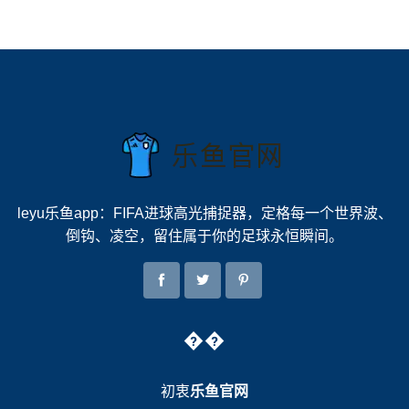
leyu乐鱼app：FIFA进球高光捕捉器，定格每一个世界波、
倒钩、凌空，留住属于你的足球永恒瞬间。
��
初衷
乐鱼官网