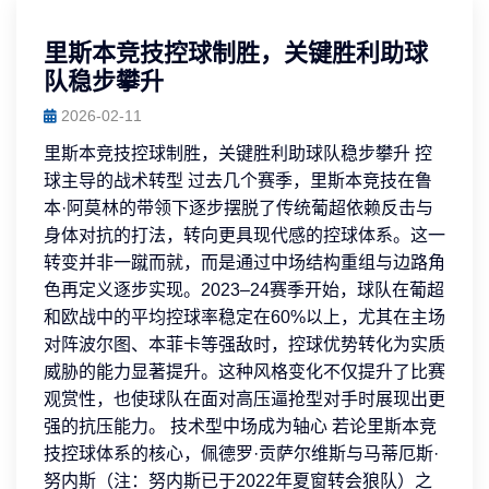
里斯本竞技控球制胜，关键胜利助球
队稳步攀升
2026-02-11
里斯本竞技控球制胜，关键胜利助球队稳步攀升 控
球主导的战术转型 过去几个赛季，里斯本竞技在鲁
本·阿莫林的带领下逐步摆脱了传统葡超依赖反击与
身体对抗的打法，转向更具现代感的控球体系。这一
转变并非一蹴而就，而是通过中场结构重组与边路角
色再定义逐步实现。2023–24赛季开始，球队在葡超
和欧战中的平均控球率稳定在60%以上，尤其在主场
对阵波尔图、本菲卡等强敌时，控球优势转化为实质
威胁的能力显著提升。这种风格变化不仅提升了比赛
观赏性，也使球队在面对高压逼抢型对手时展现出更
强的抗压能力。 技术型中场成为轴心 若论里斯本竞
技控球体系的核心，佩德罗·贡萨尔维斯与马蒂厄斯·
努内斯（注：努内斯已于2022年夏窗转会狼队）之