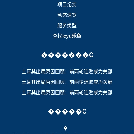
项目纪实
动态速览
服务类型
查找
leyu乐鱼
�������C
土耳其出局原因回顾：前两轮连败成为关键
土耳其出局原因回顾：前两轮连败成为关键
土耳其出局原因回顾：前两轮连败成为关键
�����C