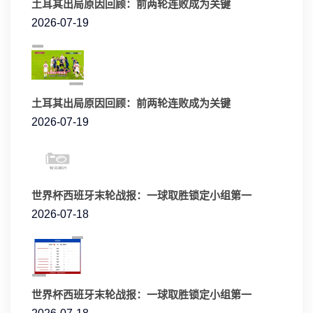
土耳其出局原因回顾：前两轮连败成为关键
2026-07-19
土耳其出局原因回顾：前两轮连败成为关键
2026-07-19
世界杯西班牙末轮战报：一球取胜锁定小组第一
2026-07-18
世界杯西班牙末轮战报：一球取胜锁定小组第一