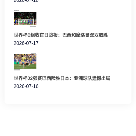
2026-07-18
世界杯C组收官日战报：巴西和摩洛哥双双取胜
2026-07-17
世界杯32强赛巴西险胜日本：亚洲球队遗憾出局
2026-07-16