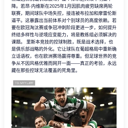
降。若昂·内维斯在2025年1月因肌肉疲劳缺席两轮
联赛，期间球队中场失控，接连被布拉加和摩雷伦斯
逼平。这暴露出当前体系对个别球员的高度依赖。若
要在欧冠淘汰赛或争冠冲刺阶段更进一步，如何提升
终结多样性与逆境应变能力，将是教练组必须解决的
课题。 里斯本竞技的控球制胜，既是战术选择，也
是俱乐部战略的外化。它让球队在葡超格局中重新确
立话语权，也在欧洲赛场赢得尊重。但足球世界的竞
争从不因风格优雅而网开一面——真正的考验，永远
藏在那些控球无法覆盖的死角里。