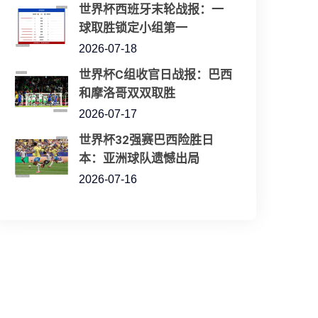
世界杯西班牙末轮战报：一
球取胜锁定小组第一
2026-07-18
世界杯C组收官日战报：巴西
和摩洛哥双双取胜
2026-07-17
世界杯32强赛巴西险胜日
本：亚洲球队遗憾出局
2026-07-16