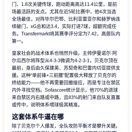
门、1.8次关键传球，跑动距离高达11.4公里，是前
场最活跃的支点。尤其在近5轮比赛中，他4次当选
全场最佳，对阵毕尔巴鄂、比利亚雷亚尔和赫罗纳连
续破门，xG总和达3.4，实际打进7球，超额完成任
务。Transfermarkt将其赛季评分定为7.42，高居队内
第一。
皇家社会的战术体系也悄然升级。主帅伊曼诺尔·阿
尔瓜西尔将阵型从4-3-3微调为4-2-3-1，贝克尔顶在
最前，身后由久保建英、苏契奇和巴雷内切亚提供支
援。这种“单前锋+三前腰”配置极大释放了贝克尔的
终结能力——他不再需要回撤接应，而是专注在禁区
内外寻找空档。Sofascore统计显示，他70%的进球
来自禁区内右路或中路，且83%的射门来自队友直塞
或传中，说明体系喂球极其精准。
这套体系牛逼在哪
除了贝克尔个人爆发，全队攻防平衡才是攀升关键。