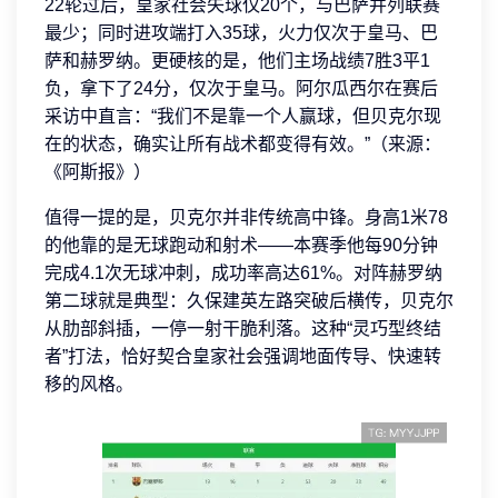
22轮过后，皇家社会失球仅20个，与巴萨并列联赛
最少；同时进攻端打入35球，火力仅次于皇马、巴
萨和赫罗纳。更硬核的是，他们主场战绩7胜3平1
负，拿下了24分，仅次于皇马。阿尔瓜西尔在赛后
采访中直言：“我们不是靠一个人赢球，但贝克尔现
在的状态，确实让所有战术都变得有效。”（来源：
《阿斯报》）
值得一提的是，贝克尔并非传统高中锋。身高1米78
的他靠的是无球跑动和射术——本赛季他每90分钟
完成4.1次无球冲刺，成功率高达61%。对阵赫罗纳
第二球就是典型：久保建英左路突破后横传，贝克尔
从肋部斜插，一停一射干脆利落。这种“灵巧型终结
者”打法，恰好契合皇家社会强调地面传导、快速转
移的风格。