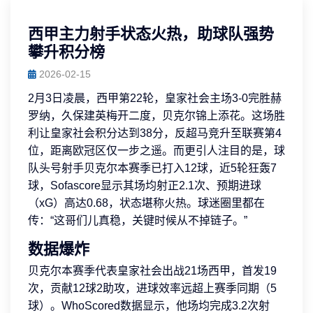
西甲主力射手状态火热，助球队强势
攀升积分榜
2026-02-15
2月3日凌晨，西甲第22轮，皇家社会主场3-0完胜赫
罗纳，久保建英梅开二度，贝克尔锦上添花。这场胜
利让皇家社会积分达到38分，反超马竞升至联赛第4
位，距离欧冠区仅一步之遥。而更引人注目的是，球
队头号射手贝克尔本赛季已打入12球，近5轮狂轰7
球，Sofascore显示其场均射正2.1次、预期进球
（xG）高达0.68，状态堪称火热。球迷圈里都在
传：“这哥们儿真稳，关键时候从不掉链子。”
数据爆炸
贝克尔本赛季代表皇家社会出战21场西甲，首发19
次，贡献12球2助攻，进球效率远超上赛季同期（5
球）。WhoScored数据显示，他场均完成3.2次射