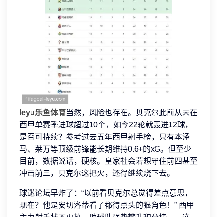
leyu乐鱼体育
当然，风险也存在。贝克尔此前从未在
西甲单赛季进球超过10个，如今22轮就轰进12球，
是否可持续？参考过去五年西甲射手榜，只有本泽
马、莱万等顶级前锋能长期维持0.6+的xG。但至少
目前，数据说话，硬核。皇家社会若想守住前四甚至
冲击前三，贝克尔这把火，还得继续烧下去。
球迷论坛早炸了：“以前看贝克尔总觉得差点意思，
现在？他是安切洛蒂看了都得点头的狠角色！” 西甲