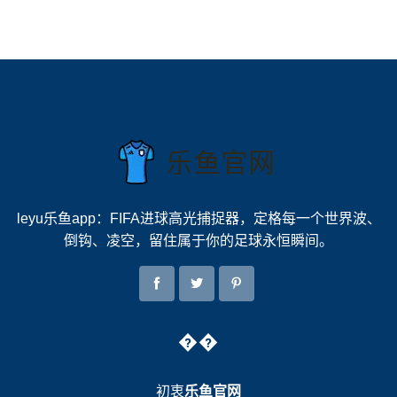
leyu乐鱼app：FIFA进球高光捕捉器，定格每一个世界波、
倒钩、凌空，留住属于你的足球永恒瞬间。
��
初衷
乐鱼官网