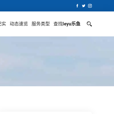
纪实
动态速览
服务类型
查找
leyu乐鱼