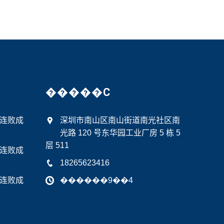
�����C
连败成
深圳市南山区南山街道南光社区南
光路 120 号东华园工业厂房 5 栋 5
层 511
连败成
18265623416
连败成
������9��4