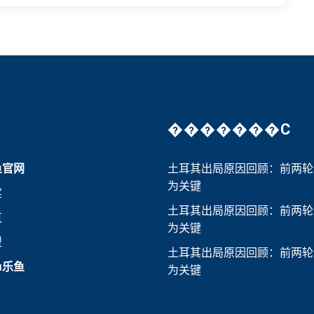
�������C
鱼官网
土耳其出局原因回顾：前两轮
为关键
实
土耳其出局原因回顾：前两轮
览
为关键
型
土耳其出局原因回顾：前两轮
yu乐鱼
为关键