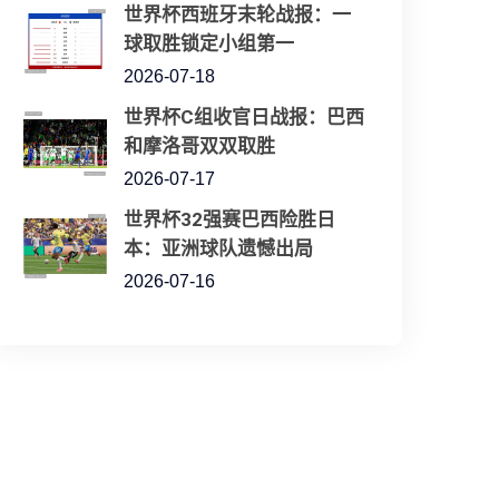
世界杯西班牙末轮战报：一
球取胜锁定小组第一
2026-07-18
世界杯C组收官日战报：巴西
和摩洛哥双双取胜
2026-07-17
世界杯32强赛巴西险胜日
本：亚洲球队遗憾出局
2026-07-16