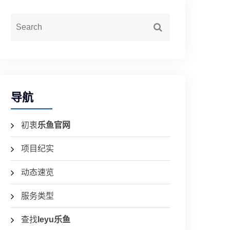
导航
初衷
乐鱼官网
项目纪实
动态速览
服务类型
查找
leyu乐鱼