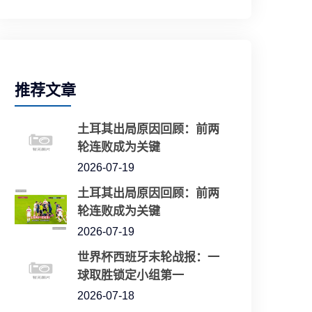
推荐文章
土耳其出局原因回顾：前两
轮连败成为关键
2026-07-19
土耳其出局原因回顾：前两
轮连败成为关键
2026-07-19
世界杯西班牙末轮战报：一
球取胜锁定小组第一
2026-07-18